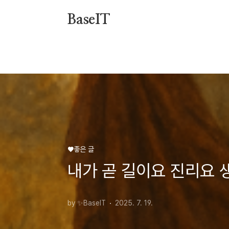
본문 바로가기
BaseIT
♥️좋은 글
내가 곧 길이요 진리요 
by ✨BaseIT
2025. 7. 19.